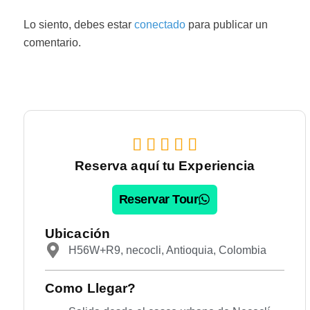
Lo siento, debes estar
conectado
para publicar un
comentario.
Rated





Reserva aquí tu Experiencia
5
out
Reservar Tour
of
Ubicación
5
H56W+R9, necocli, Antioquia, Colombia
Como Llegar?