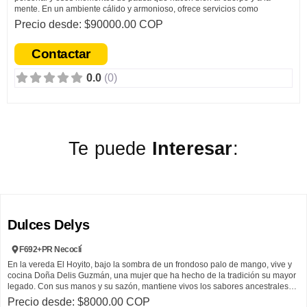
mente. En un ambiente cálido y armonioso, ofrece servicios como
limpiezas faciales, masajes relajantes, terapias corporales, depilación con
Precio desde: $90000.00 COP
cera y tratamientos estéticos diseñados para resaltar la belleza natural y
promover el autocuidado.
Contactar
Más que un lugar de belleza, es un espacio donde cada persona puede
0.0
(0)
consentirse, relajarse y vivir una experiencia pensada para sentirse bien
consigo misma.
Este espacio nace del propósito de ofrecer algo más que
tratamientos estéticos: un lugar donde las personas
puedan sentirse cómodas, escuchadas y acompañadas
Te puede
Interesar
:
mientras dedican tiempo a su bienestar.
Con dedicación y vocación por el cuidado personal, cada servicio se
realiza de forma cercana y consciente, buscando brindar una experiencia
relajante y enfocada en el bienestar integral de quienes lo visitan.
F
Dulces Delys
F692+PR Necoclí
En la vereda El Hoyito, bajo la sombra de un frondoso palo de mango, vive y
cocina Doña Delis Guzmán, una mujer que ha hecho de la tradición su mayor
legado.
Con sus manos y su sazón, mantiene vivos los sabores ancestrales
de su familia, elaborando comidas típicas del Caribe y los famosos Dulces
Precio desde: $8000.00 COP