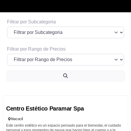
Filtrar por Subcategoria
Espacio publicitario 1
Informacion de posibles prestadores o
terceros que quieran pautar
Filtrar por Rango de Precios
Ver Más
Search
Fa
Centro Estético Paramar Spa
Necoclí
Este centro estético es un espacio pensado para el bienestar, el cuidado
personal y esos momentos de pausa que hacen bien al cuerpo y a la