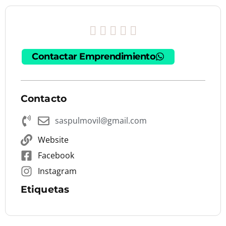
Rated





0
Contactar Emprendimiento
out
of
Contacto
5
saspulmovil@gmail.com
Website
Facebook
Instagram
Etiquetas