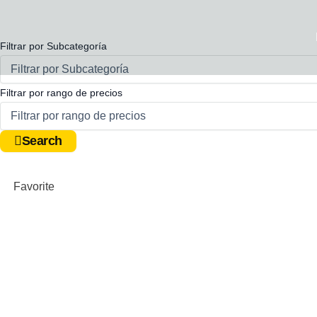
Ir
al
contenido
Filtrar por Subcategoría
Espacio publicitario 1
Filtrar por rango de precios
Informacion de posibles prestadores o terceros que q
Search
Ver Más
Favorite