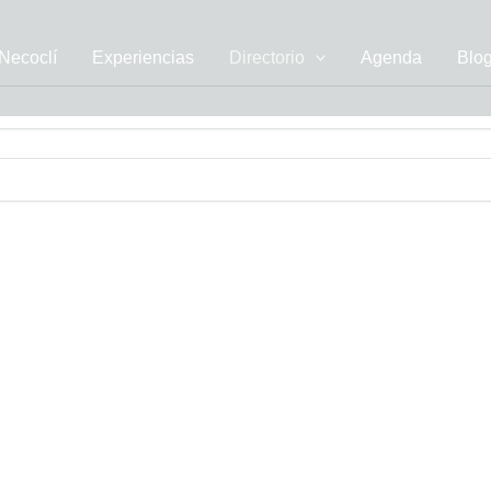
Necoclí
Experiencias
Directorio
Agenda
Blo
uieran pautar