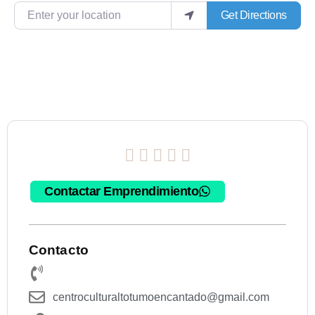
Enter your location
Get Directions
Rated





0
Contactar Emprendimiento
out
of
Contacto
5
centroculturaltotumoencantado@gmail.com