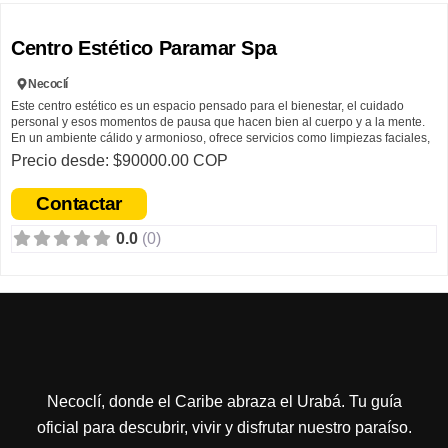
F
Más que moda, cada pieza refleja una historia de tradición, esfuerzo y pasión
Centro Estético Paramar Spa
por crear diseños que conectan comodidad, estilo y esencia.
Necoclí
Este centro estético es un espacio pensado para el bienestar, el cuidado
personal y esos momentos de pausa que hacen bien al cuerpo y a la mente.
En un ambiente cálido y armonioso, ofrece servicios como limpiezas faciales,
masajes relajantes, terapias corporales, depilación con cera y tratamientos
Precio desde: $90000.00 COP
estéticos diseñados para resaltar la belleza natural y promover el
autocuidado.
Contactar
Más que un lugar de belleza, es un espacio donde cada persona puede
0.0
(0)
consentirse, relajarse y vivir una experiencia pensada para sentirse bien
consigo misma.
Este espacio nace del propósito de ofrecer algo más que
tratamientos estéticos: un lugar donde las personas puedan
sentirse cómodas, escuchadas y acompañadas mientras
dedican tiempo a su bienestar.
Con dedicación y vocación por el cuidado personal, cada servicio se realiza
de forma cercana y consciente, buscando brindar una experiencia relajante y
Necoclí, donde el Caribe abraza el Urabá. Tu guía
enfocada en el bienestar integral de quienes lo visitan.
oficial para descubrir, vivir y disfrutar nuestro paraíso.