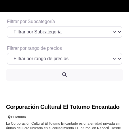
Filtrar por Subcategoría
Espacio publicitario 1
Informacion de posibles prestadores o
terceros que quieran pautar
Filtrar por rango de precios
Ver Más
Search
Fa
Corporación Cultural El Totumo Encantado
El Totumo
La Corporación Cultural El Totumo Encantado es una entidad privada sin
ánimo de lucro ubicada en el corregimiento El Totumo, en Necoclí. Desde