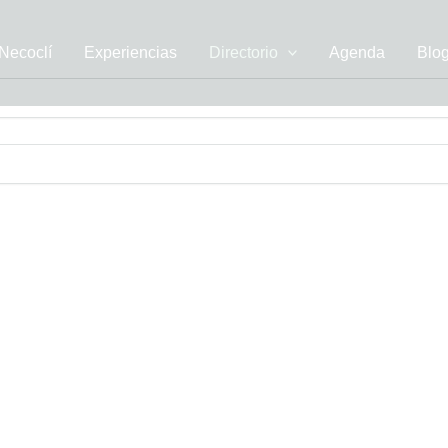
Necoclí
Experiencias
Directorio
Agenda
Blo
uieran pautar