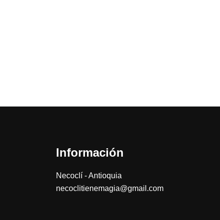
Información
Necoclí - Antioquia
necoclitienemagia@gmail.com