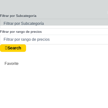
Ir
al
contenido
Filtrar por Subcategoría
Espacio publicitario 1
Filtrar por rango de precios
Informacion de posibles prestadores o terceros que q
Search
Ver Más
Favorite