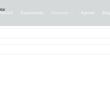
tar
Necoclí
Experiencias
Directorio
Agenda
Blo