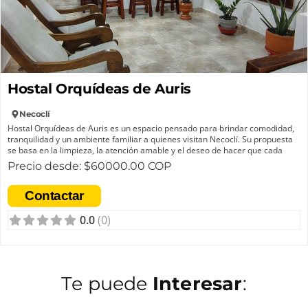
Hostal Orquídeas de Auris
Necoclí
Hostal Orquídeas de Auris es un espacio pensado para brindar comodidad,
tranquilidad y un ambiente familiar a quienes visitan Necoclí. Su propuesta
se basa en la limpieza, la atención amable y el deseo de hacer que cada
huésped se sienta bienvenido.
Precio desde: $60000.00 COP
Hostal Orquídeas de Auris nació con el sueño de ofrecer un lugar acogedor
Contactar
donde viajeros y visitantes pudieran sentirse como en casa. Inspirado en la
hospitalidad, el amor por servir y el deseo de compartir la belleza de la
0.0
(0)
región, trabaja cada día para brindar una atención cercana, cálida y de
calidad.
Su propósito es crear experiencias agradables y dejar en cada huésped un
recuerdo positivo de su estadía.
Te puede
Interesar
: