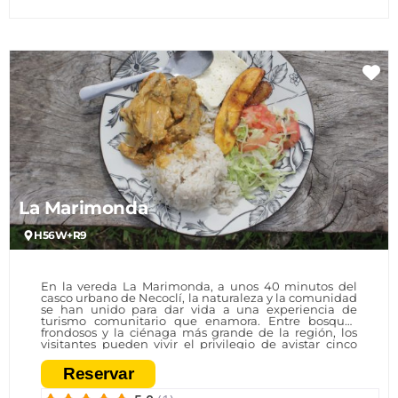
Fa
La Marimonda
H56W+R9
En la vereda La Marimonda, a unos 40 minutos del
casco urbano de Necoclí, la naturaleza y la comunidad
se han unido para dar vida a una experiencia de
turismo comunitario que enamora. Entre bosques
frondosos y la ciénaga más grande de la región, los
visitantes pueden vivir el privilegio de avistar cinco
especies de primates, observar aves migratorias y
compartir con la gente que protege este territorio. Un
Reservar
proyecto que no solo abre las puertas a los turistas,
sino que fortalece la economía local y fomenta la