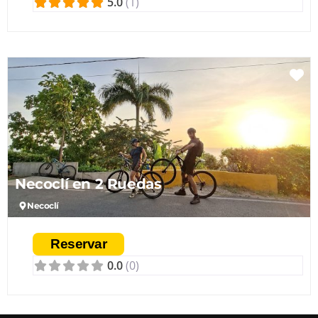
5.0
(1)
conservación de los ecosistemas.
Fa
Necoclí en 2 Ruedas
Necoclí
Reservar
0.0
(0)