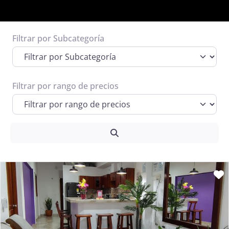
Filtrar por Subcategoría
Espacio publicitario 1
Informacion de posibles prestadores o
terceros que quieran pautar
Filtrar por rango de precios
Ver Más
Search
F