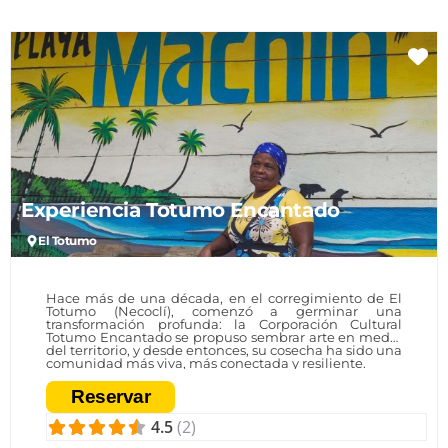
Fa
Experiencia Totumo Encantado
El Totumo
Hace más de una década, en el corregimiento de El
Totumo (Necoclí), comenzó a germinar una
transformación profunda: la Corporación Cultural
Totumo Encantado se propuso sembrar arte en medio
del territorio, y desde entonces, su cosecha ha sido una
comunidad más viva, más conectada y resiliente.
Reservar
4.5
(2)