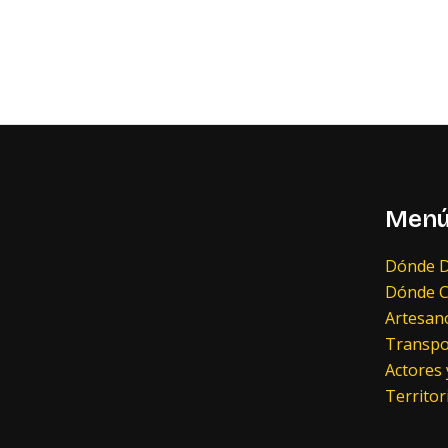
Men
Dónde D
Dónde 
Artesano
Transpo
Actores
Territor