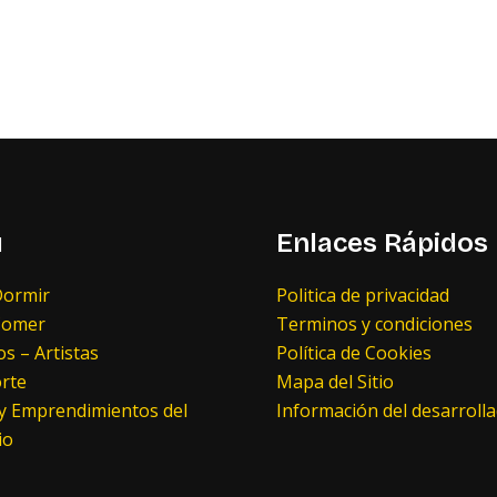
ú
Enlaces Rápidos
ormir
Politica de privacidad
Comer
Terminos y condiciones
s – Artistas
Política de Cookies
rte
Mapa del Sitio
 y Emprendimientos del
Información del desarroll
io