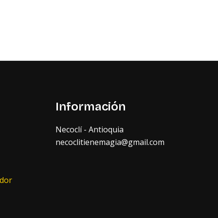
Información
Necoclí - Antioquia
necoclitienemagia@gmail.com
ador