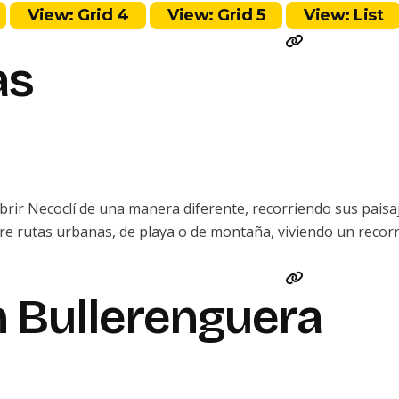
View: Grid 4
View: Grid 5
View: List
as
ir Necoclí de una manera diferente, recorriendo sus paisaje
 entre rutas urbanas, de playa o de montaña, viviendo un rec
n Bullerenguera