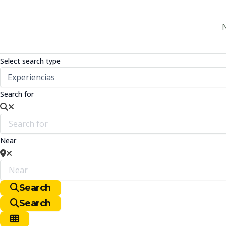
Ir
al
N
contenido
Select search type
Search for
Near
Search
Search