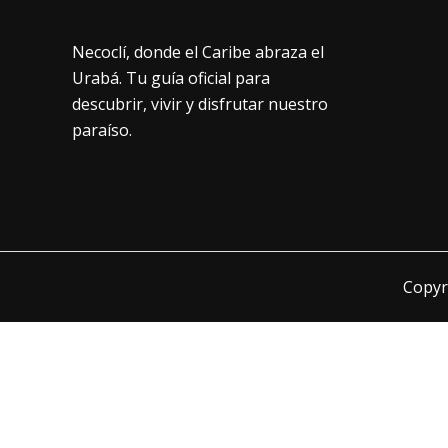
Necoclí, donde el Caribe abraza el
Urabá. Tu guía oficial para
descubrir, vivir y disfrutar nuestro
paraíso.
Copyr
Change Location
Find awesome listings near you!
Change Location