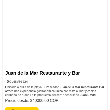
Juan de la Mar Restaurante y Bar
Cl. 46 #50-124
Ubicado a orilla de la playa El Pescador,
Juan de la Mar Restaurante Bar
ofrece una experiencia gastronómica única con vista al mar y cocina
caribeña de autor. Es la propuesta del chef necocliseño
Juan David
Rojas
, quien encontró en la gastronomía una forma de preservar la cultura
Precio desde: $40000.00 COP
y explorar la identidad local.
Su carta combina sabores tradicionales del
Caribe colombiano con toques contemporáneos, destacando platos como