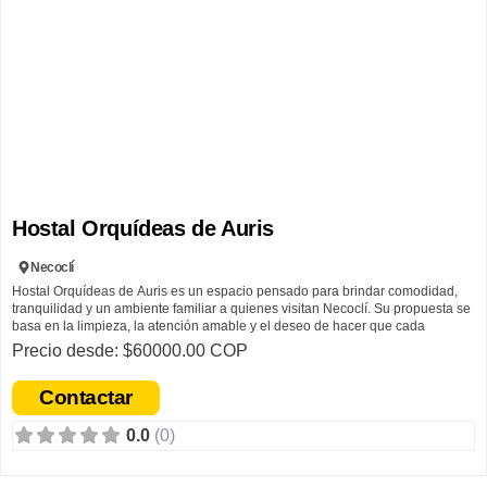
Hostal Orquídeas de Auris
Necoclí
Hostal Orquídeas de Auris es un espacio pensado para brindar comodidad,
tranquilidad y un ambiente familiar a quienes visitan Necoclí. Su propuesta se
basa en la limpieza, la atención amable y el deseo de hacer que cada
huésped se sienta bienvenido.
Precio desde: $60000.00 COP
Hostal Orquídeas de Auris nació con el sueño de ofrecer un lugar acogedor
Contactar
donde viajeros y visitantes pudieran sentirse como en casa. Inspirado en la
hospitalidad, el amor por servir y el deseo de compartir la belleza de la región,
0.0
(0)
trabaja cada día para brindar una atención cercana, cálida y de calidad.
Su propósito es crear experiencias agradables y dejar en cada huésped un