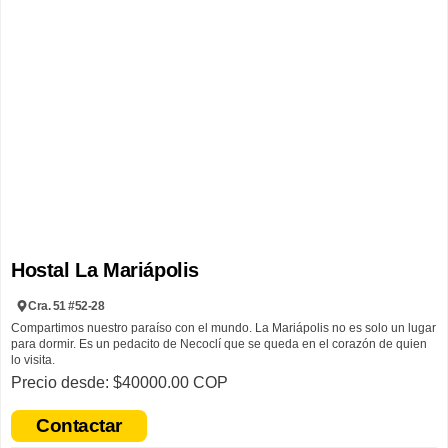
Hostal La Mariápolis
Cra. 51 #52-28
Compartimos nuestro paraíso con el mundo. La Mariápolis no es solo un lugar
para dormir. Es un pedacito de Necoclí que se queda en el corazón de quien
lo visita.
Precio desde: $40000.00 COP
La Mariápolis nació del anhelo de abrir una casa frente al mar que no fuera
solo un hostal, sino un refugio del alma. Un lugar donde el sonido de las olas
Contactar
acompaña los sueños, donde cada viajero puede llegar ligero y partir lleno de
memorias. Su esencia vibra en la mezcla de sencillez y arte: música que se