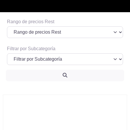
Rango de precios Rest
Espacio publicitario 1
Informacion de posibles prestadores o
terceros que quieran pautar
Filtrar por Subcategoría
Ver Más
Search
Fa