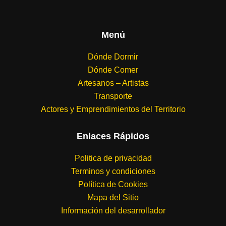
terrazas que guardan silencios y un lugar cerca al mar donde las
conversaciones florecen.
Actividades que son más que planes:
Menú
clases de cocina, clases de baile de
bullerengue, ruedas de bullerengue y música de nuestro territorio. Una familia
anfitriona que abre los brazos con hospitalidad genuina y convierte cada
Dónde Dormir
estancia en una historia para recordar.
Dónde Comer
Artesanos – Artistas
Transporte
Actores y Emprendimientos del Territorio
Enlaces Rápidos
Politica de privacidad
Terminos y condiciones
Política de Cookies
Mapa del Sitio
Información del desarrollador