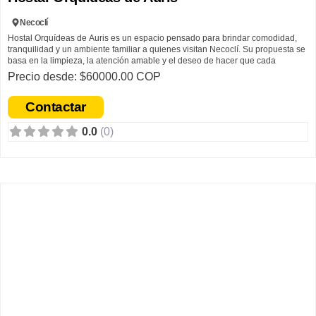
Necoclí
Hostal Orquídeas de Auris es un espacio pensado para brindar comodidad,
tranquilidad y un ambiente familiar a quienes visitan Necoclí. Su propuesta se
basa en la limpieza, la atención amable y el deseo de hacer que cada
huésped se sienta bienvenido.
Precio desde: $60000.00 COP
Hostal Orquídeas de Auris nació con el sueño de ofrecer un lugar acogedor
Contactar
donde viajeros y visitantes pudieran sentirse como en casa. Inspirado en la
hospitalidad, el amor por servir y el deseo de compartir la belleza de la región,
0.0
(0)
trabaja cada día para brindar una atención cercana, cálida y de calidad.
Su propósito es crear experiencias agradables y dejar en cada huésped un
recuerdo positivo de su estadía.
F