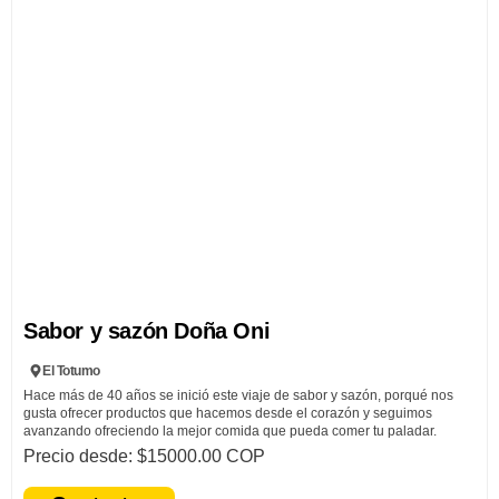
Sabor y sazón Doña Oni
El Totumo
Hace más de 40 años se inició este viaje de sabor y sazón, porqué nos
gusta ofrecer productos que hacemos desde el corazón y seguimos
avanzando ofreciendo la mejor comida que pueda comer tu paladar.
Somos tradición y amor. En cada plato encontrarás sabores que te invitan
Precio desde: $15000.00 COP
a sentirte en casa, aquí somos mujeres berracas que siempre tienen la
mejor actitud y la mejor disposición para atenderte o llevarte un plato bien