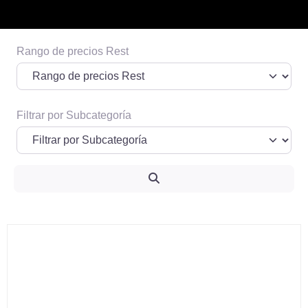
Rango de precios Rest
Espacio publicitario 1
Informacion de posibles prestadores o
terceros que quieran pautar
Filtrar por Subcategoría
Ver Más
Search
Fa