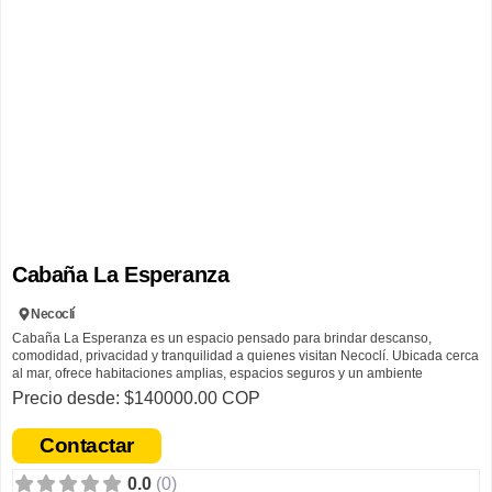
Cabaña La Esperanza
Necoclí
Cabaña La Esperanza es un espacio pensado para brindar descanso,
comodidad, privacidad y tranquilidad a quienes visitan Necoclí. Ubicada cerca
al mar, ofrece habitaciones amplias, espacios seguros y un ambiente
acogedor, ideal para disfrutar momentos especiales en familia o con amigos.
Precio desde: $140000.00 COP
Este alojamiento nació a partir de una experiencia personal de su propietario
Contactar
durante unas vacaciones en el municipio, cuando identificó la necesidad de
contar con hospedajes más cómodos y acogedores para los visitantes. A partir
0.0
(0)
de esa vivencia, decidió crear un espacio pensado desde las necesidades