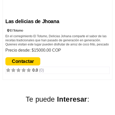
Las delicias de Jhoana
El Totumo
En el corregimiento El Totumo, Delicias Johana comparte el sabor de las
recetas tradicionales que han pasado de generación en generación.
Quienes visitan este lugar pueden disfrutar de arroz de coco frito, pescado
frito, sudados, ceviches, cocadas, dulces típicos y otras preparaciones
Precio desde: $15000.00 COP
hechas de manera artesanal, con ese sabor casero que conecta con las
raíces de nuestra tierra.
Contactar
Más que una comida, es una experiencia que invita a conocer los sabores
0.0
(0)
auténticos y la calidez de la cocina tradicional de Necoclí.
Hace aproximadamente tres años nació Delicias Johana, un
emprendimiento creado por una joven del corregimiento El Totumo, criada
en la vereda Nueva Pampa, sector Playa Machín. Desde niña aprendió
junto a su abuela Mercedes —quien le enseñó los secretos de varias
recetas tradicionales— el amor por la cocina y los sabores de su territorio.
Te puede
Interesar
:
Hoy, ese legado sigue vivo en cada plato, preparado con dedicación,
tradición y el deseo de compartir con locales y visitantes un pedacito de
historia y sabor de Necoclí.