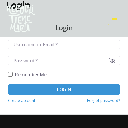
Login
Ir
Main
al
Men
contenido
Login
Username or Email
*
Password
*
Remember Me
LOGIN
Create account
Forgot password?