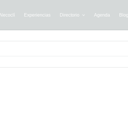
Necoclí
Experiencias
Directorio
Agenda
Blo
uieran pautar