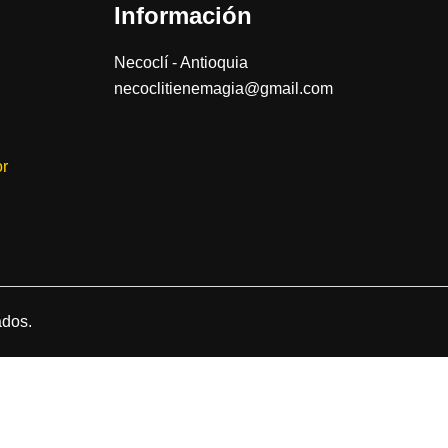
Información
Necoclí - Antioquia
necoclitienemagia@gmail.com
or
ados.