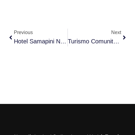
Prev
Next
Previous
Next
Hotel Samapini Necoclí
Turismo Comunitario Vereda El Hoyito