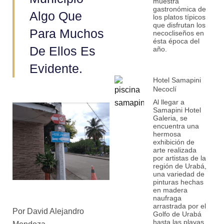
muestra
gastronómica de
Algo Que
los platos típicos
que disfrutan los
Para Muchos
necocliseños en
ésta época del
De Ellos Es
año.
Evidente.
Hotel Samapini
Necoclí
Al llegar a
Samapini Hotel
Galeria, se
encuentra una
hermosa
exhibición de
arte realizada
por artistas de la
región de Urabá,
una variedad de
pinturas hechas
en madera
naufraga
arrastrada por el
Por David Alejandro
Golfo de Urabá
hasta las playas