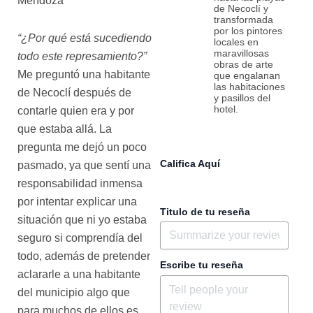
Mendoza
de Necoclí y
transformada
por los pintores
“¿Por qué está sucediendo
locales en
maravillosas
todo este represamiento?”
obras de arte
Me preguntó una habitante
que engalanan
las habitaciones
de Necoclí después de
y pasillos del
hotel.
contarle quien era y por
que estaba allá. La
pregunta me dejó un poco
Califica Aquí
pasmado, ya que sentí una
responsabilidad inmensa
por intentar explicar una
Titulo de tu reseña
situación que ni yo estaba
seguro si comprendía del
todo, además de pretender
Escribe tu reseña
aclararle a una habitante
del municipio algo que
para muchos de ellos es