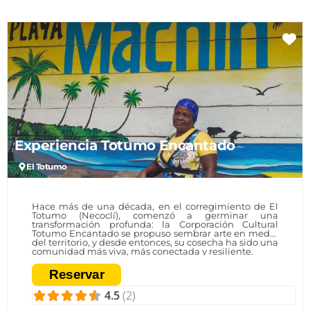
Fa
Experiencia Totumo Encantado
El Totumo
Hace más de una década, en el corregimiento de El
Totumo (Necoclí), comenzó a germinar una
transformación profunda: la Corporación Cultural
Totumo Encantado se propuso sembrar arte en medio
del territorio, y desde entonces, su cosecha ha sido una
comunidad más viva, más conectada y resiliente.
Reservar
4.5
(2)