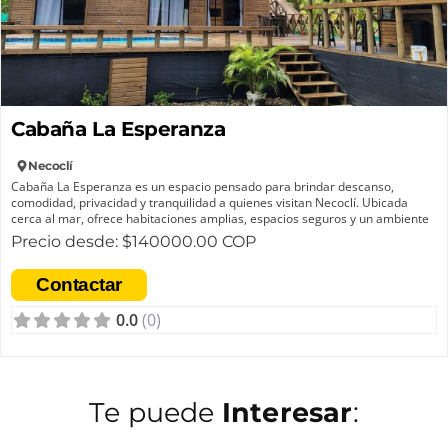
Cabaña La Esperanza
Necoclí
Cabaña La Esperanza es un espacio pensado para brindar descanso,
comodidad, privacidad y tranquilidad a quienes visitan Necoclí. Ubicada
cerca al mar, ofrece habitaciones amplias, espacios seguros y un ambiente
acogedor, ideal para disfrutar momentos especiales en familia o con
Precio desde: $140000.00 COP
amigos.
Contactar
Este alojamiento nació a partir de una experiencia personal de su
propietario durante unas vacaciones en el municipio, cuando identificó la
0.0
(0)
necesidad de contar con hospedajes más cómodos y acogedores para los
visitantes. A partir de esa vivencia, decidió crear un espacio pensado desde
las necesidades reales del huésped, ofreciendo bienestar y una experiencia
más agradable.
Además, Cabaña La Esperanza incorpora el trabajo en madera como parte
Te puede
Interesar
:
de su identidad, reflejando el oficio y dedicación de su propietario, y
aportando calidez y un estilo especial a la experiencia de hospedaje.