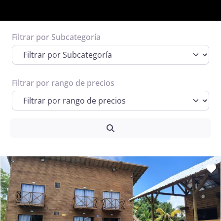
Filtrar por Subcategoría
Espacio publicitario 1
Informacion de posibles prestadores o
terceros que quieran pautar
Filtrar por rango de precios
Ver Más
Search
F