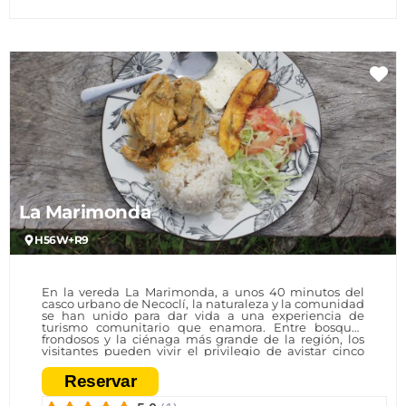
Fa
La Marimonda
H56W+R9
En la vereda La Marimonda, a unos 40 minutos del
casco urbano de Necoclí, la naturaleza y la comunidad
se han unido para dar vida a una experiencia de
turismo comunitario que enamora. Entre bosques
frondosos y la ciénaga más grande de la región, los
visitantes pueden vivir el privilegio de avistar cinco
especies de primates, observar aves migratorias y
compartir con la gente que protege este territorio. Un
Reservar
proyecto que no solo abre las puertas a los turistas,
sino que fortalece la economía local y fomenta la