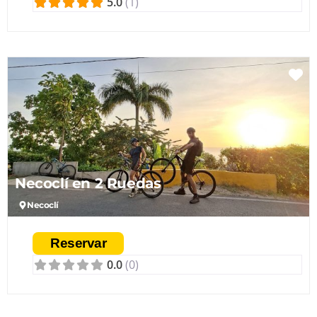
5.0
(1)
conservación de los ecosistemas.
Fa
Necoclí en 2 Ruedas
Necoclí
Reservar
0.0
(0)