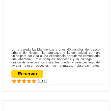
La Marimonda
H56W+R9
En la vereda La Marimonda, a unos 40 minutos del casco
urbano de Necoclí, la naturaleza y la comunidad se han
unido para dar vida a una experiencia de turismo comunitario
que enamora. Entre bosques frondosos y la ciénaga más
grande de la región, los visitantes pueden vivir el privilegio de
avistar cinco especies de primates, observar aves
migratorias y compartir con la gente que protege este
territorio. Un proyecto que no solo abre las puertas a los
Reservar
turistas, sino que fortalece la economía local y fomenta la
conservación de los ecosistemas.
5.0
(1)
Fa