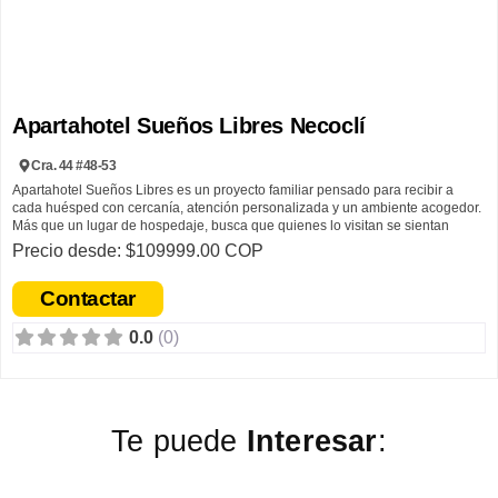
Apartahotel Sueños Libres Necoclí
Cra. 44 #48-53
Apartahotel Sueños Libres es un proyecto familiar pensado para recibir a
cada huésped con cercanía, atención personalizada y un ambiente acogedor.
Más que un lugar de hospedaje, busca que quienes lo visitan se sientan
tranquilos, bien atendidos y como en casa durante su estadía en Necoclí.
Precio desde: $109999.00 COP
Este alojamiento nació en respuesta a la necesidad hotelera del municipio y,
Contactar
gracias al esfuerzo constante, ha ido creciendo tanto en infraestructura como
en la preparación de las personas que hacen parte de este servicio.
0.0
(0)
Sueños Libres surge como un proyecto familiar construido con dedicación y el
deseo de ofrecer un espacio cómodo, seguro y cercano para quienes visitan
Necoclí.
Te puede
Interesar
:
Su propósito es brindar una experiencia donde cada huésped se sienta parte
de la familia y disfrute una estadía tranquila y acogedora.
El apartahotel proyecta la implementación de energías renovables como parte