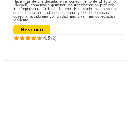
Hace más de una década, en el corregimiento de El Totumo
(Necoclí), comenzó a germinar una transformación profunda:
la Corporación Cultural Totumo Encantado se propuso
sembrar arte en medio del territorio, y desde entonces, su
cosecha ha sido una comunidad más viva, más conectada y
resiliente.
Reservar
4.5
(2)
Fa