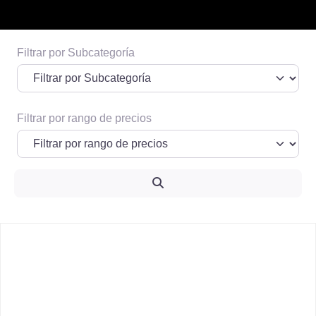
Filtrar por Subcategoría
Espacio publicitario 1
Informacion de posibles prestadores o
terceros que quieran pautar
Filtrar por rango de precios
Ver Más
Search
F