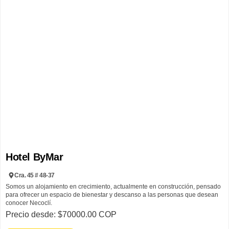
Hotel ByMar
Cra. 45 # 48-37
Somos un alojamiento en crecimiento, actualmente en construcción, pensado
para ofrecer un espacio de bienestar y descanso a las personas que desean
conocer Necoclí.
Precio desde: $70000.00 COP
Este proyecto familiar nació en enero de 2024, liderado por Don Leonardo,