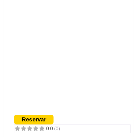
Necoclí en 2 Ruedas
Necoclí
Reservar
0.0
(0)