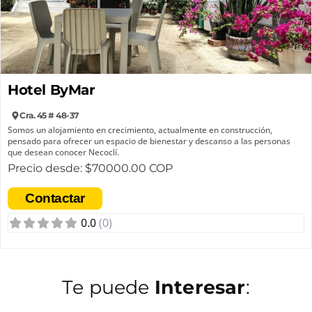
Hotel ByMar
Cra. 45 # 48-37
Somos un alojamiento en crecimiento, actualmente en construcción,
pensado para ofrecer un espacio de bienestar y descanso a las personas
que desean conocer Necoclí.
Precio desde: $70000.00 COP
Este proyecto familiar nació en enero de 2024, liderado por Don Leonardo,
como una forma de cerrar su etapa laboral en la ciudad y regresar
Contactar
nuevamente a su pueblo.
0.0
(0)
Más que un alojamiento, es un espacio que busca brindar tranquilidad y
descanso a quienes visitan el territorio, en un entorno pensado para
sentirse cómodos y acogidos.
Te puede
Interesar
: