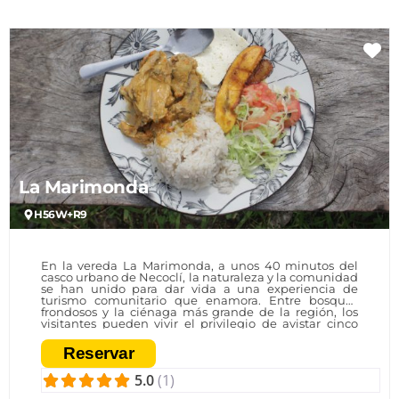
Fa
La Marimonda
H56W+R9
En la vereda La Marimonda, a unos 40 minutos del
casco urbano de Necoclí, la naturaleza y la comunidad
se han unido para dar vida a una experiencia de
turismo comunitario que enamora. Entre bosques
frondosos y la ciénaga más grande de la región, los
visitantes pueden vivir el privilegio de avistar cinco
especies de primates, observar aves migratorias y
compartir con la gente que protege este territorio. Un
Reservar
proyecto que no solo abre las puertas a los turistas,
sino que fortalece la economía local y fomenta la
5.0
(1)
conservación de los ecosistemas.