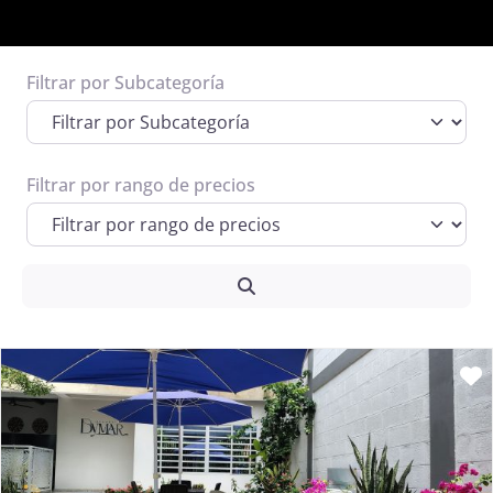
Filtrar por Subcategoría
Espacio publicitario 1
Informacion de posibles prestadores o
terceros que quieran pautar
Filtrar por rango de precios
Ver Más
Search
F