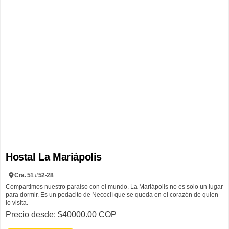
Hostal La Mariápolis
Cra. 51 #52-28
Compartimos nuestro paraíso con el mundo. La Mariápolis no es solo un lugar
para dormir. Es un pedacito de Necoclí que se queda en el corazón de quien
lo visita.
Precio desde: $40000.00 COP
La Mariápolis nació del anhelo de abrir una casa frente al mar que no fuera