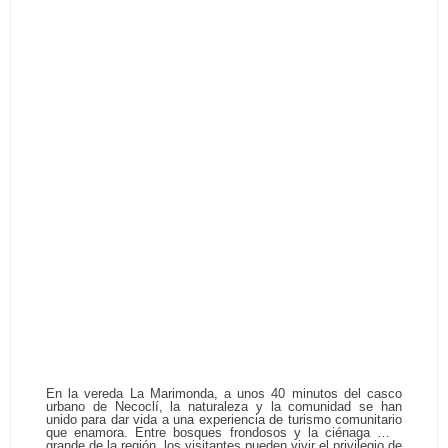
La Marimonda
H56W+R9
En la vereda La Marimonda, a unos 40 minutos del casco
urbano de Necoclí, la naturaleza y la comunidad se han
unido para dar vida a una experiencia de turismo comunitario
que enamora. Entre bosques frondosos y la ciénaga más
grande de la región, los visitantes pueden vivir el privilegio de