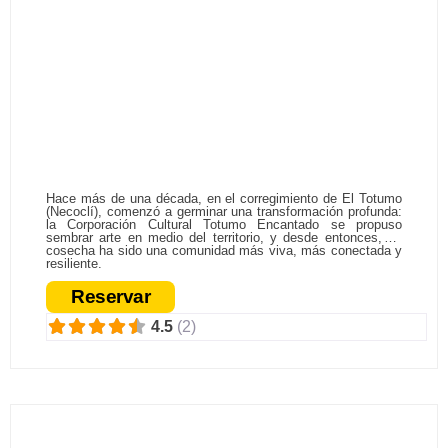
Experiencia Totumo Encantado
El Totumo
Hace más de una década, en el corregimiento de El Totumo
(Necoclí), comenzó a germinar una transformación profunda:
la Corporación Cultural Totumo Encantado se propuso
sembrar arte en medio del territorio, y desde entonces, su
cosecha ha sido una comunidad más viva, más conectada y
resiliente.
Reservar
4.5
(2)
Fa