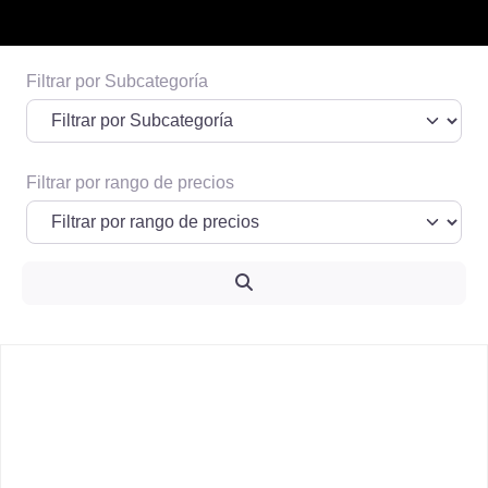
Filtrar por Subcategoría
Espacio publicitario 1
Informacion de posibles prestadores o
terceros que quieran pautar
Filtrar por rango de precios
Ver Más
Search
F